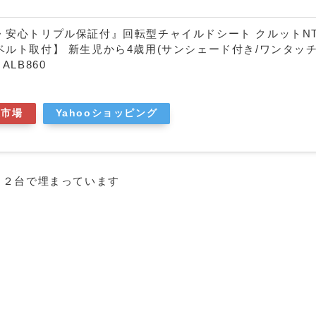
・安心トリプル保証付』回転型チャイルドシート クルットNT
ベルト取付】 新生児から4歳用(サンシェード付き/ワンタッ
ALB860
天市場
Yahooショッピング
ト２台で埋まっています