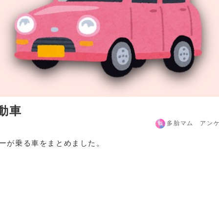
動車
多胎マム アン
ーが乗る車をまとめました。