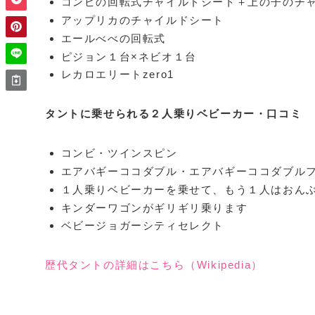
コンビの回転式チャイルドシート＋上の子のチ
アップリカのチャイルドシート
エールべべの回転式
ピジョン１台×ネビオ１台
レカロエリートzero1
タントに乗せられる２人乗りベビーカー・口コミ
コンビ・ツインスピン
エアバギーココダブル・エアバギーココダブル
１人乗りベビーカーを乗せて、もう１人はおん
キンダーワゴンがギリギリ乗ります
ベビージョガーシティセレクト
歴代タントの詳細はこちら（Wikipedia）