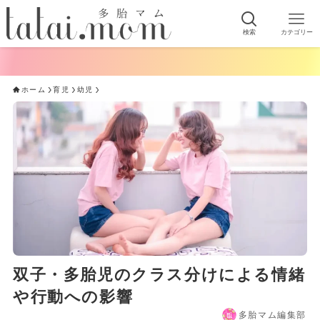
検索
カテゴリー
ホーム
育児
幼児
双子・多胎児のクラス分けによる情緒
や行動への影響
多胎マム編集部