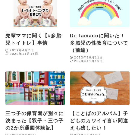
先輩ママに聞く【#多胎
Dr.Tamacoに聞いた！
児トイトレ】事情
多胎児の性教育について
（前編）
2019年4月7日
2022年11月16日
2023年10月11日
2023年11月15日
三つ子の保育園が別々に
【ことばのアルバム】子
決まった【双子・三つ子
どものカワイイ言い間違
の2か所通園体験記】
えも残したい！