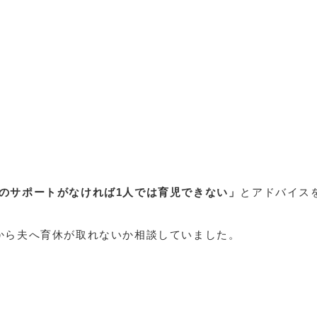
！
のサポートがなければ1人では育児できない」
とアドバイス
から夫へ育休が取れないか相談していました。
」