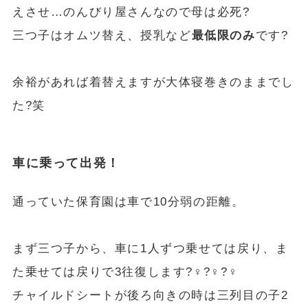
えさせ…のんびり屋さんなので母は必死?
三つ子はオムツ替え、授乳など
最低限のみ
です?
余裕があれば着替えますが大体寝巻きのままでし
た?笑
車に乗って出発！
通っていた保育園は車で10分弱の距離。
まず三つ子から、車に1人ずつ乗せては戻り、ま
た乗せては戻りで3往復します?‍♀️?‍♀️?‍♀️
チャイルドシートが後ろ向きの時は三列目の子2