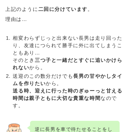
上記のように
二回に分けています
。
理由は…
相変わらずじっと出来ない長男は走り回った
り、友達につられて勝手に外に出てしまうこ
ともあり…
そのとき
三つ子と一緒だとすぐに追いかけら
れない
から。
送迎のこの数分だけでも
長男の甘やかしタイ
ムを作りたい
から。
送る時、迎えに行った時のぎゅーっと甘える
時間は親子ともに大切な貴重な時間
なので
す。
逆に長男を車で待たせることをし