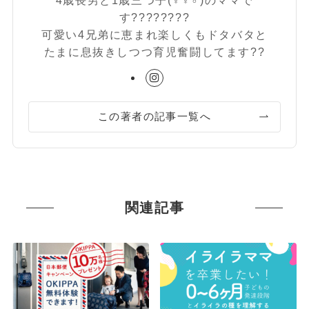
4歳長男と1歳三つ子(♀♀♂)のママで
す????????
可愛い4兄弟に恵まれ楽しくもドタバタと
たまに息抜きしつつ育児奮闘してます??
この著者の記事一覧へ
関連記事