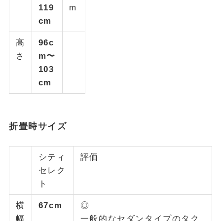
119
m
cm
高
96c
さ
m〜
103
cm
折畳時サイズ
シティ
評価
セレク
ト
横
67cm
◎
幅
一般的なセダンタイプのタク