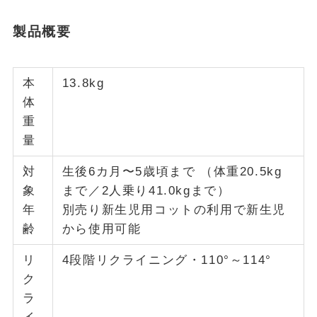
製品概要
本
13.8kg
体
重
量
対
生後6カ月〜5歳頃まで （体重20.5kg
象
まで／2人乗り41.0kgまで）
年
別売り新生児用コットの利用で新生児
齢
から使用可能
リ
4段階リクライニング・110°～114°
ク
ラ