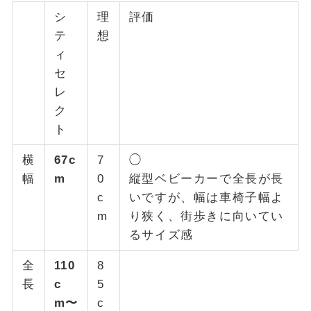
シ
理
評価
テ
想
ィ
セ
レ
ク
ト
横
67c
7
◯
幅
m
0
縦型ベビーカーで全長が長
c
いですが、幅は車椅子幅よ
m
り狭く、街歩きに向いてい
るサイズ感
全
110
8
長
c
5
m〜
c