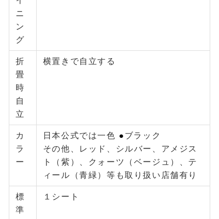
イ
ニ
ン
グ
折
横置きで自立する
畳
時
自
立
カ
日本公式では一色
●
ブラック
ラ
その他、レッド、シルバー、アメジス
ー
ト（紫）、クォーツ（ベージュ）、テ
ィール（青緑）等も取り扱い店舗有り
標
１シート
準