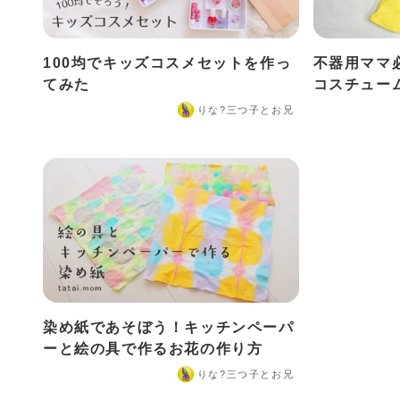
100均でキッズコスメセットを作っ
不器用ママ
てみた
コスチュー
りな?️三つ子とお兄
染め紙であそぼう！キッチンペーパ
ーと絵の具で作るお花の作り方
りな?️三つ子とお兄