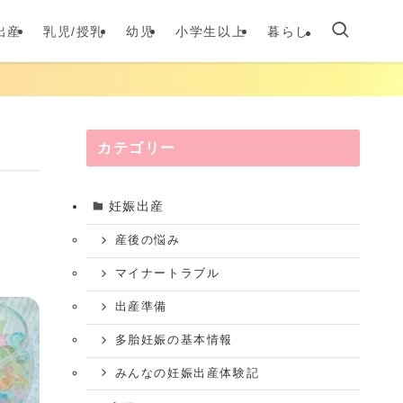
出産
乳児/授乳
幼児
小学生以上
暮らし
カテゴリー
妊娠出産
産後の悩み
マイナートラブル
出産準備
多胎妊娠の基本情報
みんなの妊娠出産体験記