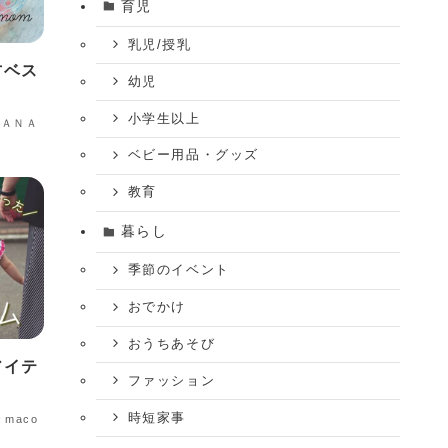
育児
乳児/授乳
方ベス
幼児
小学生以上
ＮＡＮＡ
ベビー用品・グッズ
教育
暮らし
季節のイベント
おでかけ
おうちあそび
アイテ
ファッション
時短家事
maco