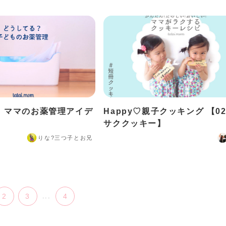
】ママのお薬管理アイデ
Happy♡親子クッキング 【02
サククッキー】
りな?️三つ子とお兄
2
3
...
4