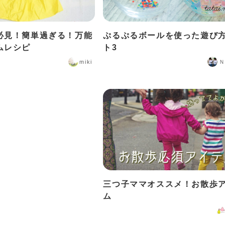
必見！簡単過ぎる！万能
ぷるぷるボールを使った遊び
ムレシピ
ト3
miki
三つ子ママオススメ！お散歩
ム