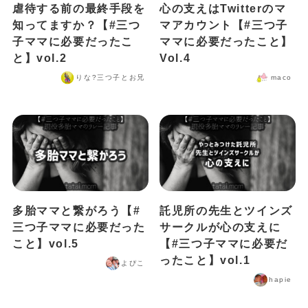
虐待する前の最終手段を
心の支えはTwitterのマ
知ってますか？【#三つ
マアカウント【#三つ子
子ママに必要だったこ
ママに必要だったこと】
と】vol.2
Vol.4
りな?️三つ子とお兄
maco
多胎ママと繋がろう【#
託児所の先生とツインズ
三つ子ママに必要だった
サークルが心の支えに
こと】vol.5
【#三つ子ママに必要だ
ったこと】vol.1
よぴこ
hapie