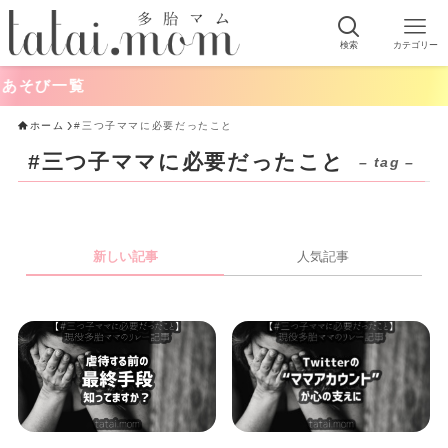
検索
カテゴリー
そび一覧
ホーム
#三つ子ママに必要だったこと
#三つ子ママに必要だったこと
– tag –
新しい記事
人気記事