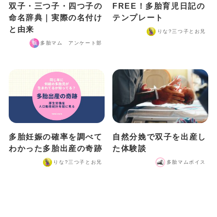
双子・三つ子・四つ子の
FREE！多胎育児日記の
命名辞典｜実際の名付け
テンプレート
と由来
りな?️三つ子とお兄
多胎マム アンケート部
多胎妊娠の確率を調べて
自然分娩で双子を出産し
わかった多胎出産の奇跡
た体験談
りな?️三つ子とお兄
多胎マムボイス