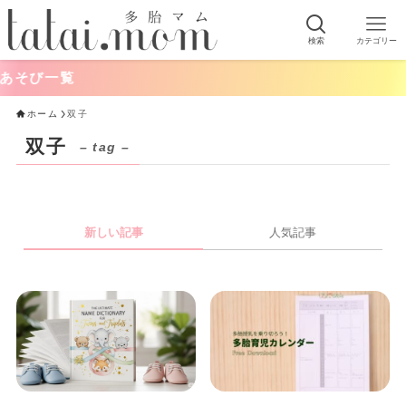
検索
カテゴリー
そび一覧
ホーム
双子
双子
– tag –
新しい記事
人気記事