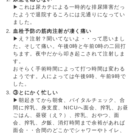
▶これは尿カテによる一時的な排尿障害だっ
たようで退院するころには元通りになってい
ました。
血栓予防の筋肉注射が凄く痛い
▶え？注射？聞いてないよ・・って思いまし
た。そして痛い。午後0時と午前0時の二回打
ちます。夜中だから叩き起こされて注射しま
す。
おそらく手術時間によって打つ時間は変わる
ようです。人によっては午後9時、午前9時で
した。
③とにかく忙しい
▶朝起きてから朝食、バイタルチェック、合
間に搾乳、身支度、NICUへ面会、搾乳、お昼
ごはん、昼寝（え？）、搾乳、おやつ、面
会、搾乳、夕飯、消灯時間まで余裕があれば
面会・・合間のどこかでシャワーやトイレ、