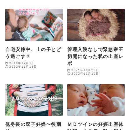
自宅安静中、上の子とど
管理入院なしで緊急帝王
う過ごす？
切開になった私の出産レ
ポ
2018年12月1日
2022年11月13日
2021年10月25日
2022年11月12日
低身長の双子妊婦〜後期
ＭＤツインの妊娠出産体