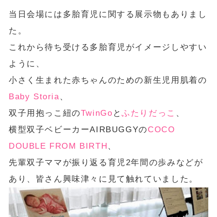
当日会場には多胎育児に関する展示物もありまし
た。
これから待ち受ける多胎育児がイメージしやすい
ように、
小さく生まれた赤ちゃんのための新生児用肌着の
Baby Storia
、
双子用抱っこ紐の
TwinGo
と
ふたりだっこ
、
横型双子ベビーカーAIRBUGGYの
COCO
DOUBLE FROM BIRTH
、
先輩双子ママが振り返る育児2年間の歩みなどが
あり、皆さん興味津々に見て触れていました。