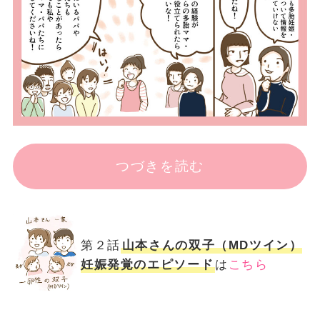
つづきを読む
第２話
山本さんの双子（MDツイン）
妊娠発覚のエピソード
は
こちら