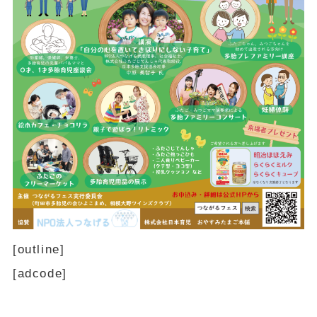
[outline]
[adcode]