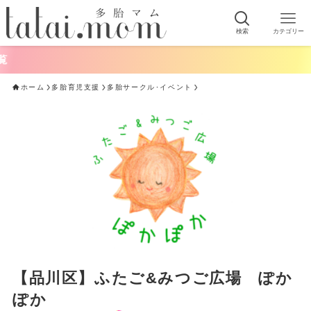
検索
カテゴリー
ホーム
多胎育児支援
多胎サークル･イベント
【品川区】ふたご&みつご広場 ぽか
ぽか